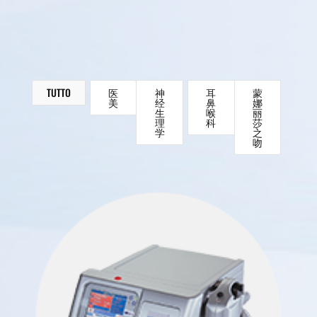
TUTTO
医
神
耳
蒙
美
经
鼻
娜
生
喉
丽
理
科
莎
学
之
吻