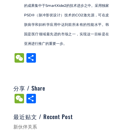
的成果集中于SmartXide2的技术进步之中。采用独家
PSD®（脉冲形状设计）技术的CO2激光源，可在皮
肤病学和妇科学应用中达到前所未有的性能水平。韩
国是医疗领域最先进的市场之一，实现这一目标是在
亚洲进行推广的重要一步。
W
S
e
h
C
ar
h
e
分享 / Share
at
W
S
e
h
C
ar
最近贴文 / Recent Post
h
e
新伙伴关系