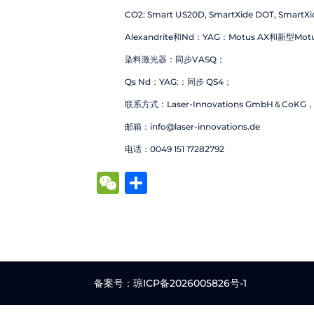
CO2: Smart US20D, SmartXide DOT, Smart
Alexandrite和Nd：YAG：Motus AX和新型Mot
染料激光器：同步VASQ；
Qs Nd：YAG:：同步 QS4；
联系方式：Laser-Innovations GmbH＆CoKG，
邮箱：info@laser-innovations.de
电话：0049 151 17282792
W
S
e
h
C
ar
h
e
at
备案号：琼ICP备2026005826号-1