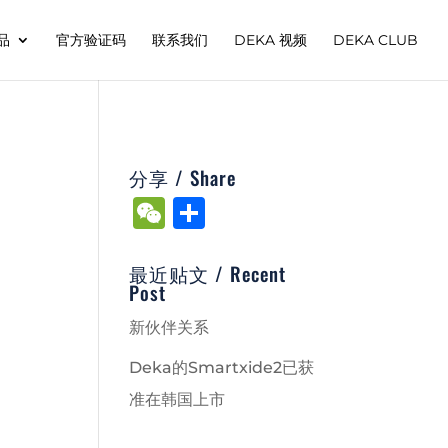
品
官方验证码
联系我们
DEKA 视频
DEKA CLUB
分享 / Share
W
S
e
h
C
ar
最近贴文 / Recent
Post
h
e
新伙伴关系
at
Deka的Smartxide2已获
准在韩国上市