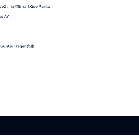
Xide2， 新型SmartXide Punto；
us AY；
Günter Hagen先生